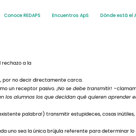
Conoce REDAPS
Encuentros ApS
Dónde está el 
 rechazo a la
r, por no decir directamente carca.
omo un receptor pasivo.
¡No se debe transmitir! –
clamam
ean los alumnos los que decidan qué quieren aprender e
existente palabra!) transmitir estupideces, cosas inútiles,
da uno sea la única brújula referente para determinar lo