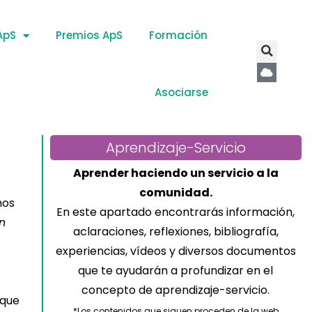
ApS
Premios ApS
Formación
Asociarse
Aprendizaje-Servicio
Aprender haciendo un servicio a la
comunidad.
os
En este apartado encontrarás información,
n
aclaraciones, reflexiones, bibliografía,
experiencias, vídeos y diversos documentos
que te ayudarán a profundizar en el
concepto de aprendizaje-servicio.
 que
*Los contenidos que siguen proceden de la web