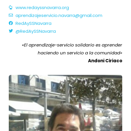
www.redayssnavarra.org
aprendizajeservicio.navarra@gmail.com
RedAySSNavarra
@RedAySSNavarra
«
El aprendizaje-servicio solidario es aprender
haciendo un servicio a la comunidad
»
Andoni Ciriaco