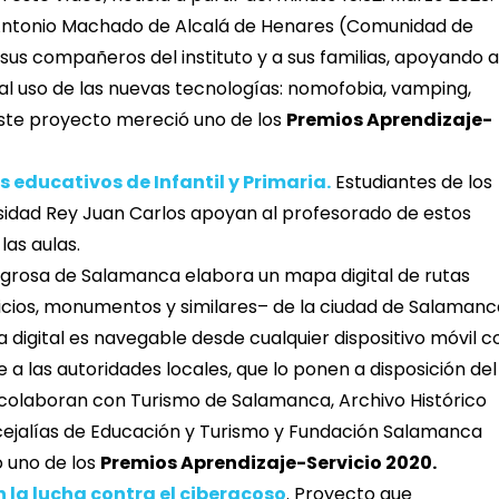
Antonio Machado de Alcalá de Henares (Comunidad de
sus compañeros del instituto y a sus familias, apoyando a
l uso de las nuevas tecnologías: nomofobia, vamping,
. Este proyecto mereció uno de los
Premios Aprendizaje-
 educativos de Infantil y Primaria.
Estudiantes de los
rsidad Rey Juan Carlos apoyan al profesorado de estos
las aulas.
lagrosa de Salamanca elabora un mapa digital de rutas
dificios, monumentos y similares– de la ciudad de Salaman
pa digital es navegable desde cualquier dispositivo móvil c
 a las autoridades locales, que lo ponen a disposición del
lo colaboran con Turismo de Salamanca, Archivo Histórico
ncejalías de Educación y Turismo y Fundación Salamanca
ó uno de los
Premios Aprendizaje-Servicio 2020.
 la lucha contra el ciberacoso
. Proyecto que