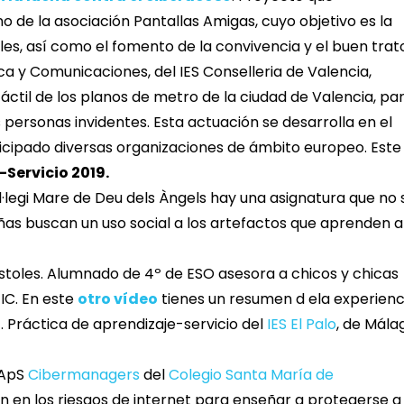
de la asociación Pantallas Amigas, cuyo objetivo es la
les, así como el fomento de la convivencia y el buen trat
a y Comunicaciones, del IES Conselleria de Valencia,
ctil de los planos de metro de la ciudad de Valencia, pa
 personas invidentes. Esta actuación se desarrolla en el
cipado diversas organizaciones de ámbito europeo. Este
Servicio 2019.
ol·legi Mare de Deu dels Àngels hay una asignatura que no 
niñas buscan un uso social a los artefactos que aprenden a
óstoles. Alumnado de 4º de ESO asesora a chicos y chicas
IC. En este
otro vídeo
tienes un resumen d ela experienc
d
. Práctica de aprendizaje-servicio del
IES El Palo
, de Mála
 ApS
Cibermanagers
del
Colegio Santa María de
 en los riesgos de internet para enseñar a protegerse a