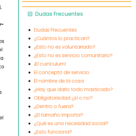
,
Dudas Frecuentes
e-
Dudas Frecuentes
¿Cuántos lo practican?
os
¿Esto no es voluntariado?
el
¿Esto no es servicio comunitario?
ra
¡El currículum!
to
El concepto de servicio
El nombre de la cosa
¿Hay que darlo todo masticado?
a
Obligatoriedad ¿sí o no?
¿Dentro o fuera?
¿El tamaño importa?
el
¿Qué es una necesidad social?
¿Esto funciona?