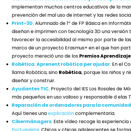
implementan muchos centros educativos de la mano 
prevención del mal uso de internet y las redes socia
Print-3D.
Alumnado de 1º de FP Básica en Informátic
diseñan e imprimen con tecnología 3D una versión tá
favorecer la accesibilidad al mismo por parte de las
marco de un proyecto Erasmus+ en el que han parti
proyecto mereció uno de los
Premios Aprendizaje-
Robética. Aprenent robótica per ajudar
. En el C
llama Robótica, sino
Robética
, porque los niños y 
diseñar y construir.
Ayudantes TIC
. Proyecto del IES Los Rosales de M
más pequeños en uso valioso y responsable d elas T
Reparación de ordenadores para la comunida
Aquí tienes una
explicación
complementaria.
Cibermánagers
. Este vídeo recoge la experiencia
Portugalete.
Chicos y chicas adolescentes se forman