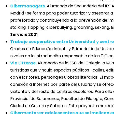
Cibermanagers.
Alumnado de Secundaria del IES 
Madrid) se forma para poder tutorizar y asesorar a 
profesorado y contribuyendo a la prevención del ma
stalking, slapping, ciberbullying, grooming, sexting
Servicio 2021
.
Trabajo cooperativo entre Universidad y centros
Grados de Educación Infantil y Primaria de la Unive
niveles en la introducción responsable de las TIC en 
Via Litterae
. Alumnado de la ESO del Colegio la Mi
turísticas que vincula espacios públicos –calles, e
con escritores, personajes u obras literarias. El ma
conexión a Internet por parte del usuario y se ofrece
visitante y del resto de centros escolares. Para el
Provincial de Salamanca, Facultad de Filología, Co
Ciudad de Cultura y Saberes. Este proyecto mereci
Cibermentores: adolescentes que se implican en