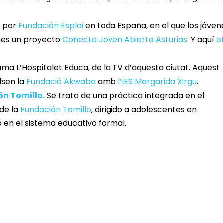
e por
Fundación Esplai
en toda España, en el que los jóven
nes un proyecto
Conecta Joven Abierto Asturias
. Y aquí
o
ama L’Hospitalet Educa, de la TV d’aquesta ciutat. Aquest
lsen la
Fundació Akwaba
amb
l’IES Margarida Xirgu
.
ón Tomillo.
Se trata de una práctica integrada en el
 de la
Fundación Tomillo
, dirigido a adolescentes en
 en el sistema educativo formal.