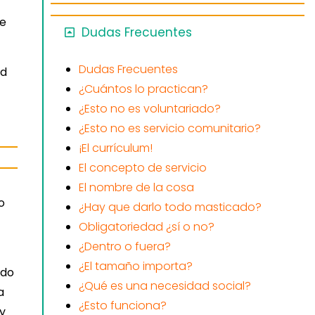
de
Dudas Frecuentes
Dudas Frecuentes
ed
¿Cuántos lo practican?
¿Esto no es voluntariado?
¿Esto no es servicio comunitario?
¡El currículum!
El concepto de servicio
El nombre de la cosa
o
¿Hay que darlo todo masticado?
Obligatoriedad ¿sí o no?
¿Dentro o fuera?
¿El tamaño importa?
ado
¿Qué es una necesidad social?
a
¿Esto funciona?
 y