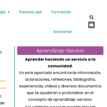
ApS
Premios ApS
Formación
Asociarse
Aprendizaje-Servicio
to
Aprender haciendo un servicio a la
comunidad.
En este apartado encontrarás información,
aclaraciones, reflexiones, bibliografía,
experiencias, vídeos y diversos documentos
que te ayudarán a profundizar en el
l
concepto de aprendizaje-servicio.
 de
*Los contenidos que siguen proceden de la web