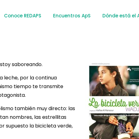
Conoce REDAPS
Encuentros ApS
Dónde está el 
estoy saboreando.
 leche, por la continua
 mismo tiempo te transmite
otagonista.
olismo también muy directo: las
tan nombres, las estrellitas
or supuesto la bicicleta verde,