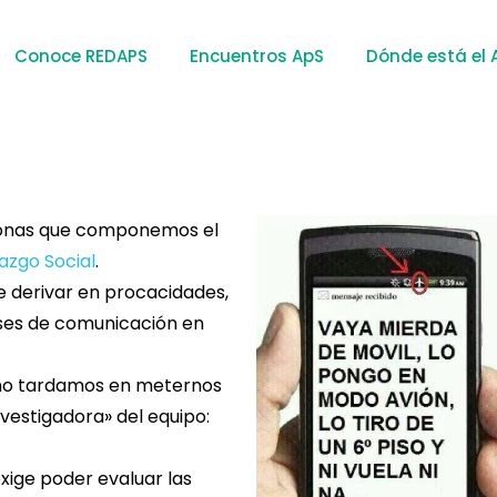
Conoce REDAPS
Encuentros ApS
Dónde está el 
ersonas que componemos el
azgo Social
.
e derivar en procacidades,
ases de comunicación en
a no tardamos en meternos
nvestigadora» del equipo:
exige poder evaluar las