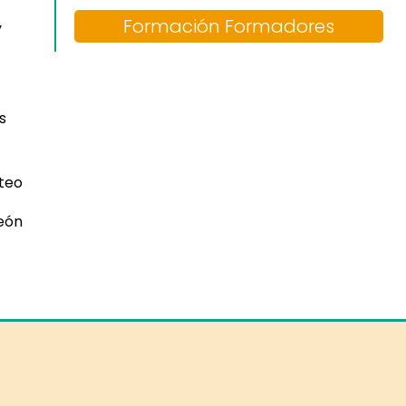
Formación Formadores
y
s
eo
León